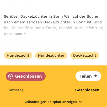
Seriöser Dackelzüchter in Bonn Wer auf der Suche
nach einem seriösen Dackelzüchter in Bonn ist, wird
bei Kleine Pfote Bonn fündig. Mit viel Herz, Erfahrung
und Verantwortungsbewusstsein widmen wir uns der
Mehr lesen
Zucht gesunder, charakterstarker und fami...
Hundezucht
Hundezüchter
Dackelzucht
Geschlossen
Teilen
Samstag
Geschlossen
Vollständigen Zeitplan anzeigen