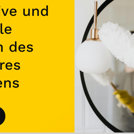
ive und
le
n des
res
ens