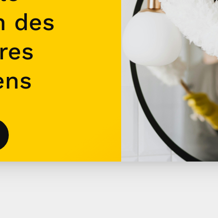
n des
res
ens