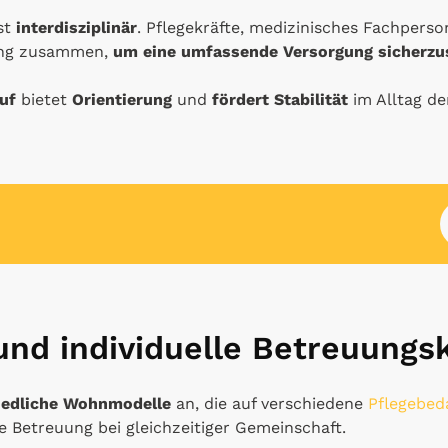
st
interdisziplinär
. Pflegekräfte, medizinisches Fachpers
 eng zusammen,
um eine umfassende Versorgung sicherzus
uf
bietet
Orientierung
und
fördert Stabilität
im Alltag de
nd individuelle Betreuungs
iedliche Wohnmodelle
an, die auf verschiedene
Pflegebed
le Betreuung bei gleichzeitiger Gemeinschaft.