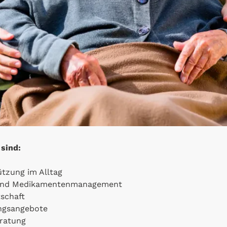
sind:
tzung im Alltag
 und Medikamentenmanagement
schaft
ungsangebote
eratung