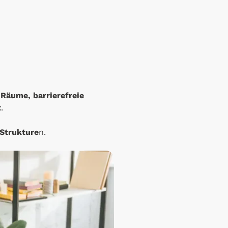
 Räume, barrierefreie
t
.
Strukture
n.