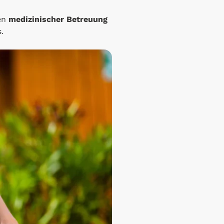
ben
medizinischer Betreuung
.