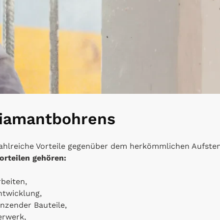
Diamantbohrens
zahlreiche Vorteile gegenüber dem herkömmlichen Aufst
orteilen gehören:
rbeiten,
ntwicklung,
nzender Bauteile,
erwerk,