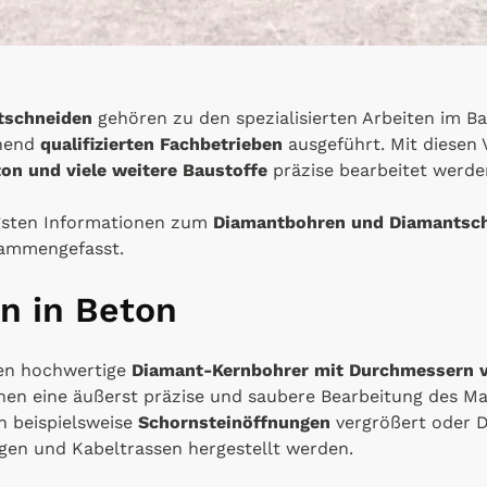
tschneiden
gehören zu den spezialisierten Arbeiten im 
chend
qualifizierten Fachbetrieben
ausgeführt. Mit diesen
ton und viele weitere Baustoffe
präzise bearbeitet werde
igsten Informationen zum
Diamantbohren und Diamantsc
ammengefasst.
n in Beton
n hochwertige
Diamant-Kernbohrer mit Durchmessern 
en eine äußerst präzise und saubere Bearbeitung des Mate
 beispielsweise
Schornsteinöffnungen
vergrößert oder 
gen und Kabeltrassen hergestellt werden.