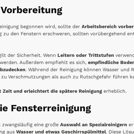
e Vorbereitung
Reinigung begonnen wird, sollte der
Arbeitsbereich vorber
 zu den Fenstern erschweren, sollten vorübergehend entf
ilt der Sicherheit. Wenn
Leitern oder Trittstufen
verwend
t werden. Außerdem empfiehlt es sich,
empfindliche Boden
abzudecken
. Während der Reinigung können Wasser und R
 zu Verschmutzungen als auch zu Rutschgefahr führen k
 Zeit und erleichtert die spätere Reinigung
erheblich.
die Fensterreinigung
ht zwangsläufig eine große
Auswahl an Spezialreinigern
er
ung aus
Wasser und etwas Geschirrspülmittel
. Diese Lös