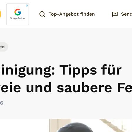
Top-Angebot finden
Send
en
inigung: Tipps für
reie und saubere F
26