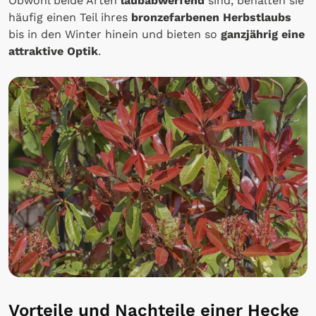
Obwohl beide Arten
laubabwerfend
sind, behalten sie
häufig einen Teil ihres
bronzefarbenen Herbstlaubs
bis in den Winter hinein und bieten so
ganzjährig eine
attraktive Optik
.
Vorteile und Nachteile einer Hecke