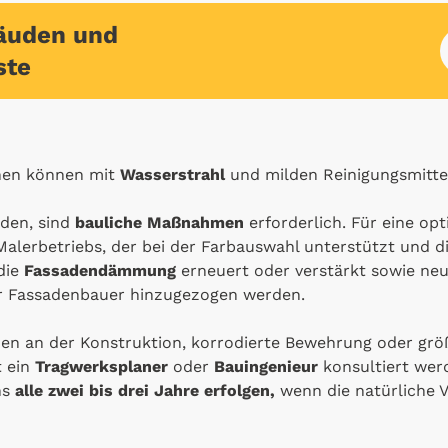
äuden und
ste
chen können mit
Wasserstrahl
und milden Reinigungsmitte
den, sind
bauliche Maßnahmen
erforderlich. Für eine op
 Malerbetriebs, der bei der Farbauswahl unterstützt und 
die
Fassadendämmung
erneuert oder verstärkt sowie ne
er Fassadenbauer hinzugezogen werden.
en an der Konstruktion, korrodierte Bewehrung oder grö
t ein
Tragwerksplaner
oder
Bauingenieur
konsultiert wer
ns
alle zwei bis drei Jahre erfolgen,
wenn die natürliche 