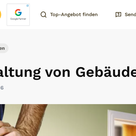
Top-Angebot finden
Send
en
altung von Gebäud
26