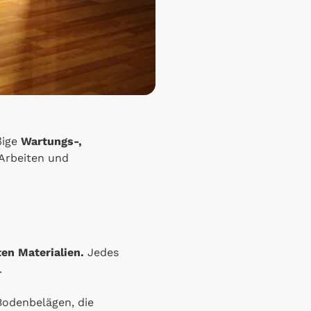
ßige
Wartungs-,
 Arbeiten und
en Materialien.
Jedes
.
Bodenbelägen, die