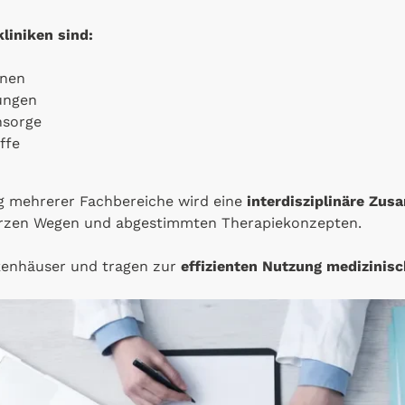
liniken sind:
onen
ungen
hsorge
ffe
 mehrerer Fachbereiche wird eine
interdisziplinäre Zu
kurzen Wegen und abgestimmten Therapiekonzepten.
kenhäuser und tragen zur
effizienten Nutzung medizinis