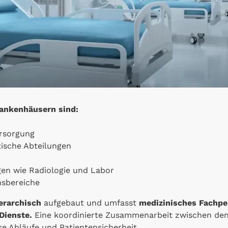
rankenhäusern sind:
rsorgung
tische Abteilungen
gen wie Radiologie und Labor
nsbereiche
erarchisch
aufgebaut und umfasst
medizinisches Fachper
Dienste.
Eine koordinierte Zusammenarbeit zwischen den
se Abläufe und Patientensicherheit.