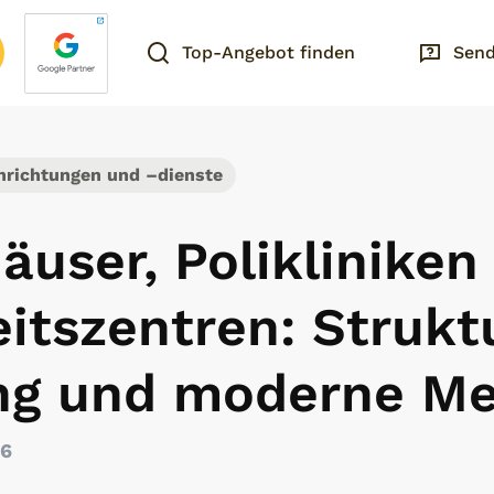
Top-Angebot finden
Send
richtungen und –dienste
user, Polikliniken
tszentren: Struktu
ng und moderne Me
26