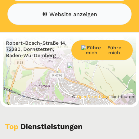
Website anzeigen
+
Robert-Bosch-Straße 14,
Führe
−
72280, Dornstetten,
mich
Baden-Württemberg
©
OpenStreetMap
contributors
Top
Dienstleistungen