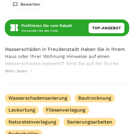
Bewerten
Profitieren Sie vom Rabatt
TOP-ANGEBOT
Verwenden Sie den Code
Wasserschäden in Freudenstadt Haben Sie in Ihrem
Haus oder Ihrer Wohnung Hinweise auf einen
Wasserschaden bemerkt? Sind Sie auf der Suche
nach einem zuverlässigen Ansprechpartner, der
Mehr lesen
Ihnen dabei helfen kann, Wasserschäden in
Freudenstadt lo...
Wasserschadensanierung
Bautrocknung
Leckortung
Fliesenverlegung
Natursteinverlegung
Sanierungsarbeiten
Bodenbeläge