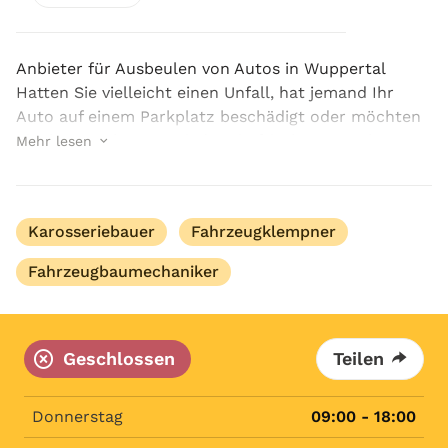
Anbieter für Ausbeulen von Autos in Wuppertal
Hatten Sie vielleicht einen Unfall, hat jemand Ihr
Auto auf einem Parkplatz beschädigt oder möchten
Sie Ihrem Fahrzeug wieder ein frisches Aussehen
Mehr lesen
verleihen? Dann sind Sie auf der richtigen Seite. De...
Karosseriebauer
Fahrzeugklempner
Fahrzeugbaumechaniker
Geschlossen
Teilen
Donnerstag
09:00 - 18:00