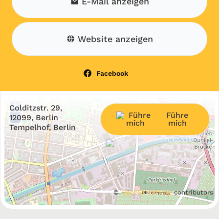
E-Mail anzeigen
Website anzeigen
Facebook
+
Colditzstr. 29,
Führe
−
12099, Berlin
mich
Tempelhof, Berlin
©
OpenStreetMap
contributors