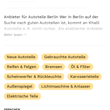
Anbieter für Autoteile Berlin Wer in Berlin auf der
Suche nach guten Autoteilen ist, kommt an Khalil
Autoteile e. K. nicht vorbei. Als etablierter Anbieter
für Autoteile in Berlin hat sich unser Unternehmen
Mehr lesen
einen Namen gemacht, wenn es um: e...
Neue Autoteile
Gebrauchte Autoteile
Reifen & Felgen
Bremsen
Öl & Filter
Scheinwerfer & Rückleuchte
Karosserieteile
Außenspiegel
Lichtmaschine & Anlasser
Elektrische Teile
SPRACHEN