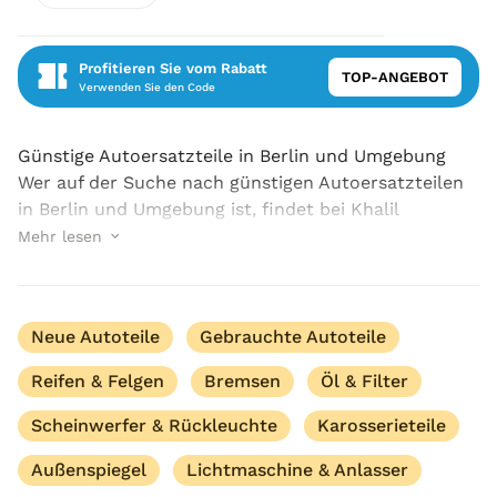
Profitieren Sie vom Rabatt
TOP-ANGEBOT
Verwenden Sie den Code
Günstige Autoersatzteile in Berlin und Umgebung
Wer auf der Suche nach günstigen Autoersatzteilen
in Berlin und Umgebung ist, findet bei Khalil
Autoteile e. K. einen erfahrenen und verlässlichen
Mehr lesen
Ansprechpartner. Wir stehen für Qualität, faire Pre...
Neue Autoteile
Gebrauchte Autoteile
Reifen & Felgen
Bremsen
Öl & Filter
Scheinwerfer & Rückleuchte
Karosserieteile
Außenspiegel
Lichtmaschine & Anlasser