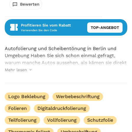
Bewerten
Profitieren Sie vom Rabatt
TOP-ANGEBOT
Verwenden Sie den Code
Autofolierung und Scheibentönung in Berlin und
Umgebung Haben Sie sich schon einmal gefragt,
warum manche Autos aussehen, als kämen sie direkt
aus einem Actionfilm, während andere eher nach
Mehr lesen
Einkaufswagen mit Nummernschild wirken? Wir
kennen die ...
Logo Beklebung
Werbebeschriftung
Folieren
Digitaldruckfolierung
Teilfolierung
Vollfolierung
Schutzfolie
Thermomix foliert
Umbeschriftung