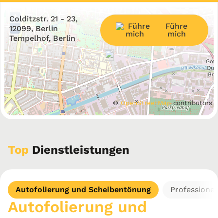
+
Colditzstr. 21 - 23,
Führe
−
12099, Berlin
mich
Tempelhof, Berlin
©
OpenStreetMap
contributors
Top
Dienstleistungen
Autofolierung und Scheibentönung
Professionel
Autofolierung und