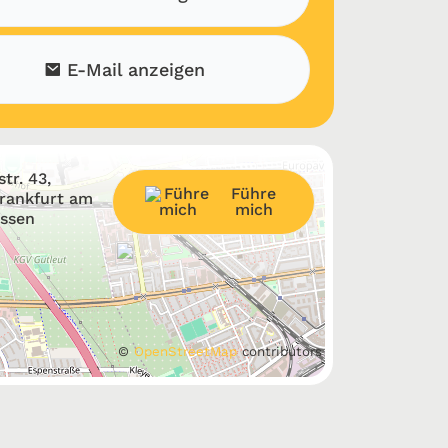
E-Mail anzeigen
tr. 43,
Führe
Frankfurt am
mich
essen
©
OpenStreetMap
contributors