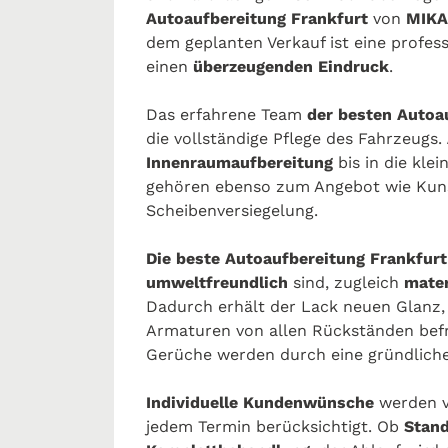
Autoaufbereitung Frankfurt
von
MIKA
dem geplanten Verkauf ist eine profes
einen
überzeugenden Eindruck
.
Das erfahrene Team
der besten Autoa
die vollständige Pflege des Fahrzeugs.
Innenraumaufbereitung
bis in die kle
gehören ebenso zum Angebot wie Kuns
Scheibenversiegelung.
Die beste Autoaufbereitung Frankfur
umweltfreundlich
sind, zugleich
mate
Dadurch erhält der Lack neuen Glanz,
Armaturen von allen Rückständen bef
Gerüche werden durch eine gründlich
Individuelle Kundenwünsche
werden 
jedem Termin berücksichtigt. Ob
Stan