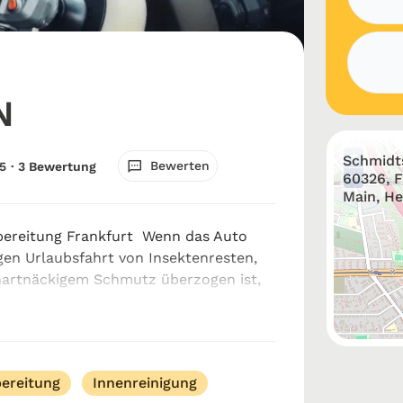
N
+
Schmidts
Bewerten
5
· 3 Bewertung
−
60326, 
Main, H
bereitung Frankfurt Wenn das Auto
gen Urlaubsfahrt von Insektenresten,
hartnäckigem Schmutz überzogen ist,
ür die beste Autoaufbereitung Frankfurt
ade bei Leasingrückgaben oder ...
ereitung
Innenreinigung