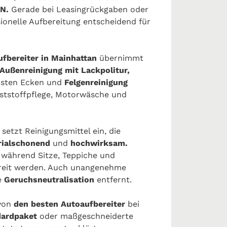
N.
Gerade bei Leasingrückgaben oder
sionelle Aufbereitung entscheidend für
ufbereiter in Mainhattan
übernimmt
Außenreinigung mit Lackpolitur,
insten Ecken und
Felgenreinigung
tstoffpflege, Motorwäsche und
t
setzt Reinigungsmittel ein, die
rialschonend
und
hochwirksam.
 während Sitze, Teppiche und
reit werden. Auch unangenehme
e
Geruchsneutralisation
entfernt.
von
den besten Autoaufbereiter
bei
dardpaket
oder maßgeschneiderte