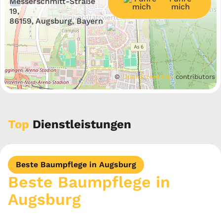
−
Messerschmitt-Straße
mich
19,
86159, Augsburg, Bayern
©
OpenStreetMap
contributors
Top
Dienstleistungen
Beste Baumpflege in Augsburg
Beste Baumpflege in
Augsburg