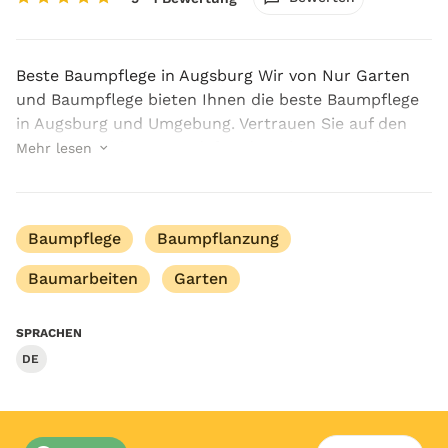
Beste Baumpflege in Augsburg Wir von Nur Garten
und Baumpflege bieten Ihnen die beste Baumpflege
in Augsburg und Umgebung. Vertrauen Sie auf den
Profi, denn wir sorgen dafür, dass Ihr Garten das
Mehr lesen
ganze Jahr über fantastisch aussieht. Unsere M...
Baumpflege
Baumpflanzung
Baumarbeiten
Garten
SPRACHEN
DE