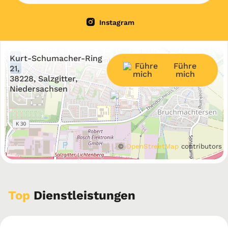
Instagram
+
Kurt-Schumacher-Ring
Führe
−
21,
mich
38228, Salzgitter,
Niedersachsen
©
OpenStreetMap
contributors
Top
Dienstleistungen