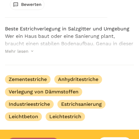
Bewerten
Beste Estrichverlegung in Salzgitter und Umgebung
Wer ein Haus baut oder eine Sanierung plant,
braucht einen stabilen Bodenaufbau. Genau in dieser
Situation ist die beste Estrichverlegung in Salzgitter
Mehr lesen
und Umgebung mit KE Estrichbau die richtige ...
Zementestriche
Anhydritestriche
Verlegung von Dämmstoffen
Industrieestriche
Estrichsanierung
Leichtbeton
Leichtestrich