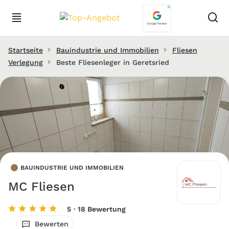
Startseite
Bauindustrie und Immobilien
Fliesen
Verlegung
Beste Fliesenleger in Geretsried
BAUINDUSTRIE UND IMMOBILIEN
MC Fliesen
5
· 18 Bewertung
Bewerten