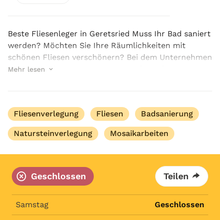
Beste Fliesenleger in Geretsried Muss Ihr Bad saniert
werden? Möchten Sie Ihre Räumlichkeiten mit
schönen Fliesen verschönern? Bei dem Unternehmen
MC Fliesen finden Sie die besten Fliesenleger in
Mehr lesen
Geretsried, die ihre Arbeit schnell, qualitativ ho...
Fliesenverlegung
Fliesen
Badsanierung
Natursteinverlegung
Mosaikarbeiten
Geschlossen
Teilen
Samstag
Geschlossen