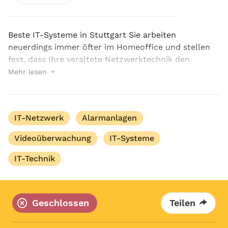
Beste IT-Systeme in Stuttgart Sie arbeiten
neuerdings immer öfter im Homeoffice und stellen
fest, dass Ihre veraltete Netzwerktechnik den
Arbeitsalltag erheblich stört und verlangsamt? Oder
Mehr lesen
Sie wollen das IT-System innerhalb Ihrer
gewerblichen I...
IT-Netzwerk
Alarmanlagen
Videoüberwachung
IT-Systeme
IT-Technik
Geschlossen
Teilen