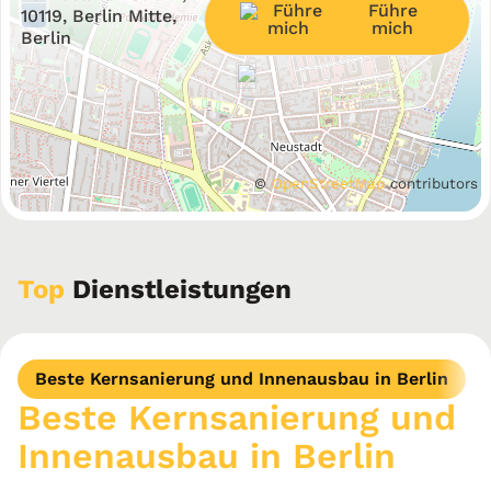
Führe
−
10119, Berlin Mitte,
mich
Berlin
©
OpenStreetMap
contributors
Top
Dienstleistungen
Beste Kernsanierung und Innenausbau in Berlin
Beste Kernsanierung und
Innenausbau in Berlin