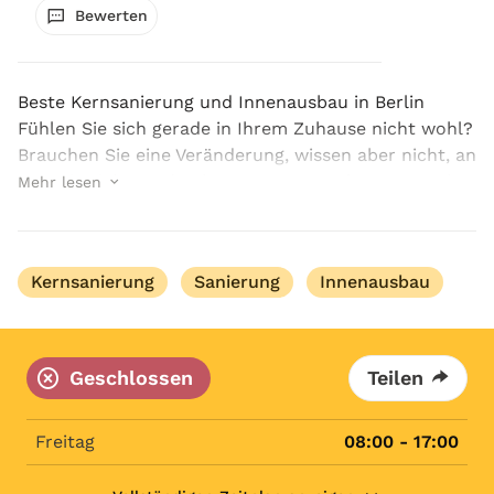
Bewerten
Beste Kernsanierung und Innenausbau in Berlin
Fühlen Sie sich gerade in Ihrem Zuhause nicht wohl?
Brauchen Sie eine Veränderung, wissen aber nicht, an
wen Sie sich wenden können? CM Real Estate GmbH
Mehr lesen
steht Ihnen mit der besten Kernsanierung und In...
Kernsanierung
Sanierung
Innenausbau
Geschlossen
Teilen
Freitag
08:00 - 17:00