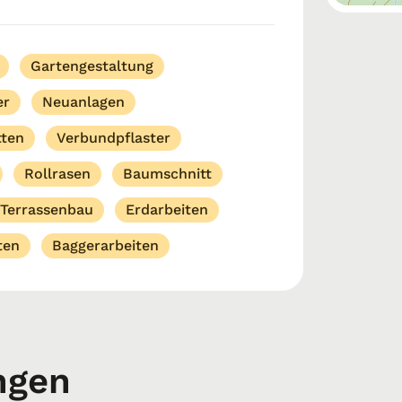
Baggerarbeiten in Stuttgart durch das
Gartengestaltung
er
Neuanlagen
tten
Verbundpflaster
Rollrasen
Baumschnitt
Terrassenbau
Erdarbeiten
ten
Baggerarbeiten
ngen