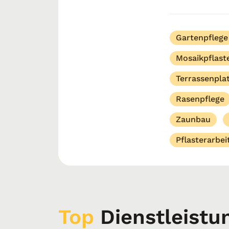
Pflaster- und 
U...
Gartenpflege
Mosaikpflast
Terrassenpla
Rasenpflege
Zaunbau
Pflasterarbei
Top
Dienstleistu