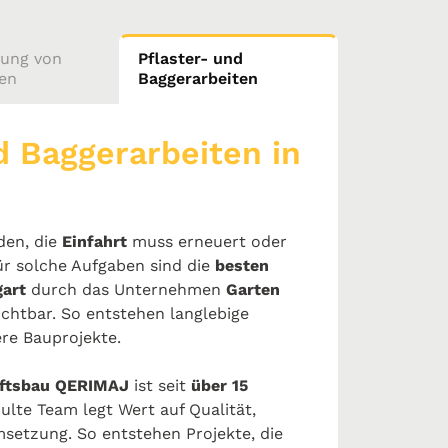
rung von
Pflaster- und
ten
Baggerarbeiten
d Baggerarbeiten in
den, die
Einfahrt
muss erneuert oder
ür solche Aufgaben sind die
besten
gart
durch das Unternehmen
Garten
chtbar. So entstehen langlebige
ere Bauprojekte.
aftsbau QERIMAJ
ist seit
über 15
ulte Team legt Wert auf Qualität,
setzung. So entstehen Projekte, die