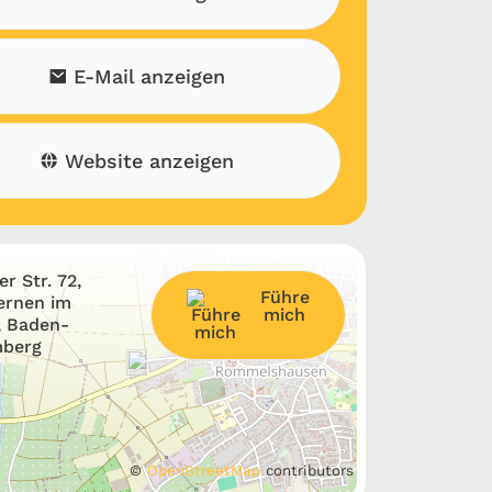
E-Mail anzeigen
Website anzeigen
r Str. 72,
Führe
ernen im
mich
, Baden-
berg
©
OpenStreetMap
contributors