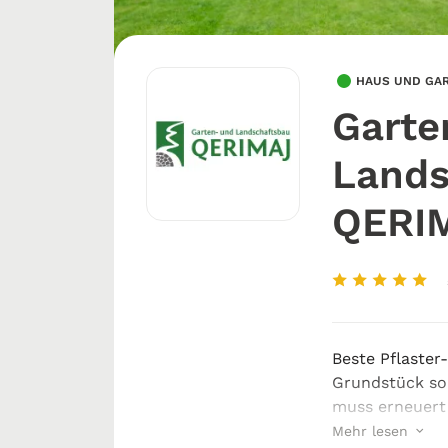
HAUS UND GA
Garte
Lands
QERI
Beste Pflaster
Grundstück sol
muss erneuert
werden? Für so
Mehr lesen