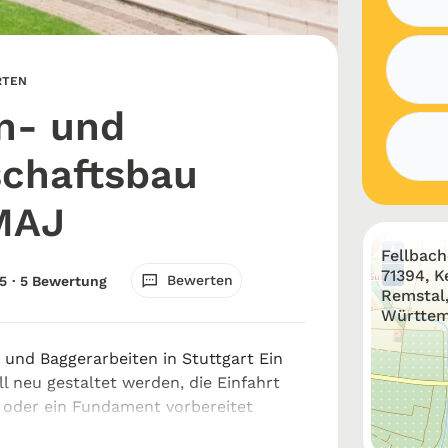
RTEN
n- und
chaftsbau
MAJ
+
Fellbache
−
71394, K
Bewerten
5
· 5 Bewertung
Remstal
Württem
- und Baggerarbeiten in Stuttgart Ein
l neu gestaltet werden, die Einfahrt
 oder ein Fundament vorbereitet
lche Aufgaben sind die besten