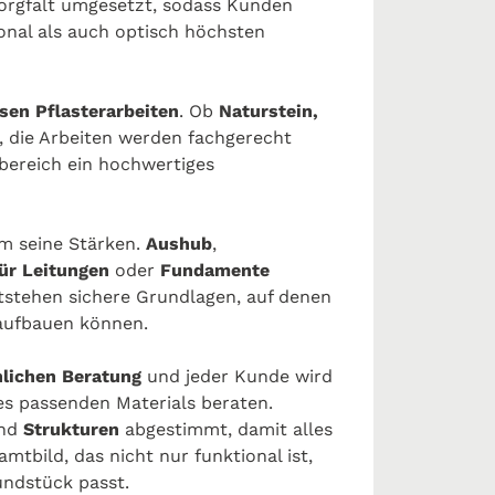
Sorgfalt umgesetzt, sodass Kunden
ional als auch optisch höchsten
isen Pflasterarbeiten
. Ob
Naturstein,
, die Arbeiten werden fachgerecht
bereich ein hochwertiges
am seine Stärken.
Aushub
,
ür
Leitungen
oder
Fundamente
tstehen sichere Grundlagen, auf denen
 aufbauen können.
nlichen Beratung
und jeder Kunde wird
es passenden Materials beraten.
nd
Strukturen
abgestimmt, damit alles
mtbild, das nicht nur funktional ist,
ndstück passt.