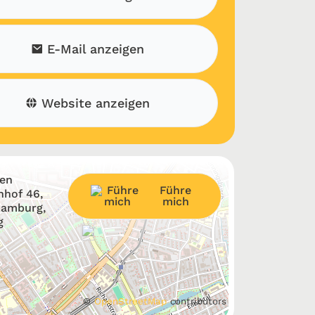
E-Mail anzeigen
Website anzeigen
ten
Führe
nhof 46,
mich
Hamburg,
g
©
OpenStreetMap
contributors