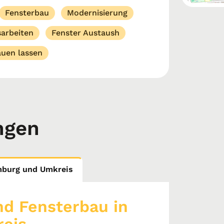
Fensterbau
Modernisierung
arbeiten
Fenster Austaush
auen lassen
ngen
mburg und Umkreis
nd Fensterbau in