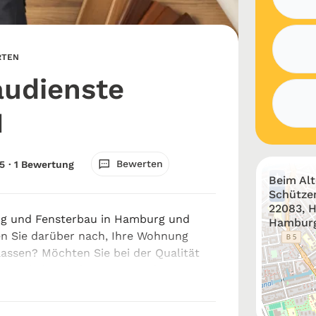
RTEN
audienste
H
Bewerten
5
· 1 Bewertung
+
Beim Al
−
Schütze
22083, 
ng und Fensterbau in Hamburg und
Hambur
n Sie darüber nach, Ihre Wohnung
lassen? Möchten Sie bei der Qualität
ten Arbeiten keine Kompromisse
suchen daher einen zuverlässigen
.