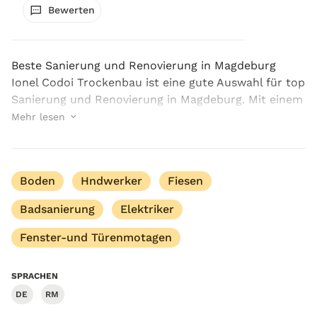
Bewerten
Beste Sanierung und Renovierung in Magdeburg
Ionel Codoi Trockenbau ist eine gute Auswahl für top
Sanierung und Renovierung in Magdeburg. Mit einem
breiten Leistungsspektrum: die Bodenverlegung,
Mehr lesen
Fliesenarbeiten, Badsanierung, Fenster- un...
Boden
Hndwerker
Fiesen
Badsanierung
Elektriker
Fenster-und Türenmotagen
SPRACHEN
DE
RM