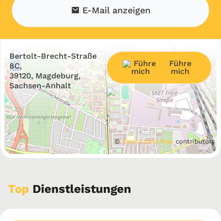
E-Mail anzeigen
+
Bertolt-Brecht-Straße
Führe
−
8C,
mich
39120, Magdeburg,
Sachsen-Anhalt
©
OpenStreetMap
contributors
Top
Dienstleistungen