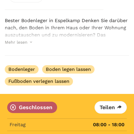
Bester Bodenleger in Espelkamp Denken Sie darüber
nach, den Boden in Ihrem Haus oder Ihrer Wohnung
auszutauschen und zu modernisieren? Das
Unternehmen HMS Sowa steht Ihnen als bester
Mehr lesen
Bodenleger in Espelkamp kompetent zur Seite! So
haben Sie ...
Bodenleger
Boden legen lassen
Fußboden verlegen lassen
Geschlossen
Teilen
Freitag
08:00 - 18:00