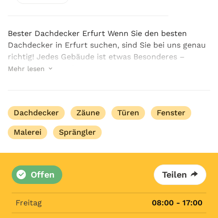
Bester Dachdecker Erfurt Wenn Sie den besten
Dachdecker in Erfurt suchen, sind Sie bei uns genau
richtig! Jedes Gebäude ist etwas Besonderes –
sowohl optisch als auch in seiner Ausstattung. Was
Mehr lesen
es aber besonders macht, sind die Menschen, die hi...
Dachdecker
Zäune
Türen
Fenster
Malerei
Sprängler
Offen
Teilen
Freitag
08:00 - 17:00