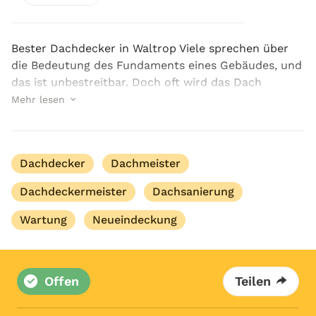
Bester Dachdecker in Waltrop Viele sprechen über
die Bedeutung des Fundaments eines Gebäudes, und
das ist unbestreitbar. Doch oft wird das Dach
vergessen, das immer extremeren
Mehr lesen
Wetterbedingungen ausgesetzt ist. Suchen Sie einen
guten Dachdecker? W...
Dachdecker
Dachmeister
Dachdeckermeister
Dachsanierung
Wartung
Neueindeckung
Offen
Teilen