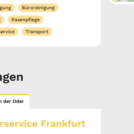
igung
Büroreinigung
g
Rasenpflege
ervice
Transport
ngen
n der Oder
rservice Frankfurt