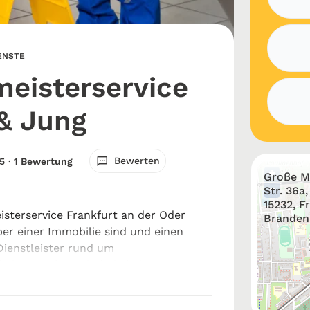
ENSTE
eisterservice
& Jung
Bewerten
5
· 1 Bewertung
+
Große M
−
Str. 36a,
15232, F
sterservice Frankfurt an der Oder
Branden
er einer Immobilie sind und einen
Dienstleister rund um
eiten suchen, sind Sie bei
vice Jung & Jung an der richtigen
er ...