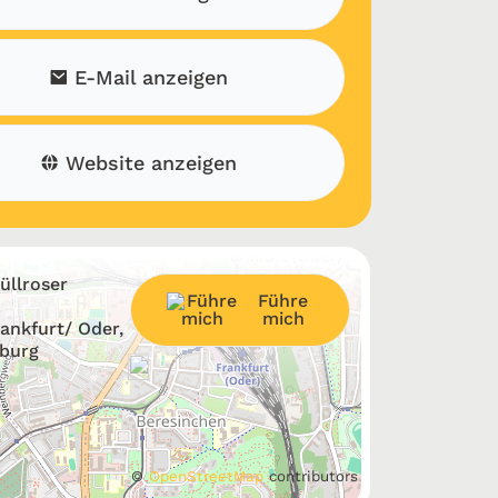
E-Mail anzeigen
Website anzeigen
üllroser
Führe
mich
rankfurt/ Oder,
burg
©
OpenStreetMap
contributors