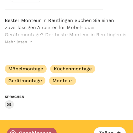
Bester Monteur in Reutlingen Suchen Sie einen
zuverlässigen Anbieter für Möbel- oder
Gerätemontage? Der beste Monteur in Reutlingen ist
definitiv unser Unternehmen TNA ALHAYEK. Egal ob
Mehr lesen
Umzug, Renovierung oder Austausch einzelner
Möbelstücke, ein...
Möbelmontage
Küchenmontage
Gerätmontage
Monteur
SPRACHEN
DE