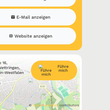
E-Mail anzeigen
Website anzeigen
 16,
Führe
ettringen,
mich
in-Westfalen
©
OpenStreetMap
contributors