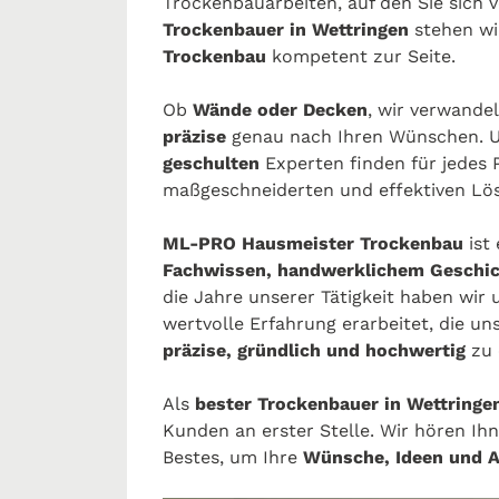
Trockenbauarbeiten, auf den Sie sich 
Trockenbauer in Wettringen
stehen wi
Trockenbau
kompetent zur Seite.
Ob
Wände oder Decken
, wir verwande
präzise
genau nach Ihren Wünschen. 
geschulten
Experten finden für jedes 
maßgeschneiderten und effektiven Lö
ML-PRO Hausmeister Trockenbau
ist
Fachwissen, handwerklichem Geschick
die Jahre unserer Tätigkeit haben wir 
wertvolle Erfahrung erarbeitet, die uns
präzise, gründlich und hochwertig
zu 
Als
bester Trockenbauer in Wettringe
Kunden an erster Stelle. Wir hören I
Bestes, um Ihre
Wünsche, Ideen und 