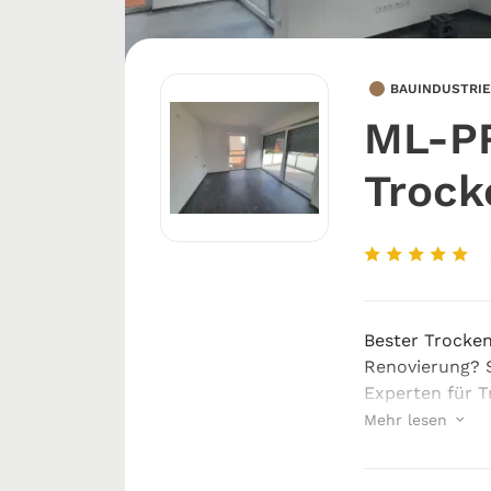
BAUINDUSTRIE
ML-P
Trock
Bester Trocken
Renovierung? S
Experten für T
verlassen könn
Mehr lesen
Wettringen st
Tr...