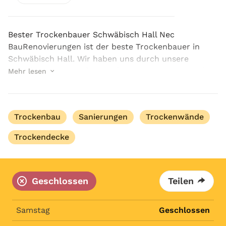
Bester Trockenbauer Schwäbisch Hall Nec
BauRenovierungen ist der beste Trockenbauer in
Schwäbisch Hall. Wir haben uns durch unsere
Zuverlässigkeit, Professionalität und Innovation als
Mehr lesen
ein kompetenter Anbieter etabliert. Überzeugen Sie
sich auch s...
Trockenbau
Sanierungen
Trockenwände
Trockendecke
Geschlossen
Teilen
Samstag
Geschlossen