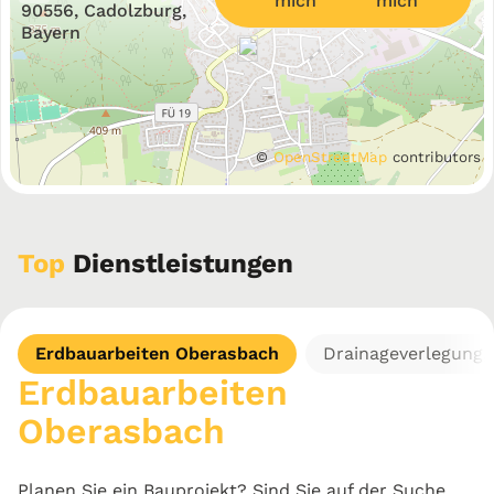
mich
90556, Cadolzburg,
Bayern
©
OpenStreetMap
contributors
Top
Dienstleistungen
Erdbauarbeiten Oberasbach
Drainageverlegung,
Erdbauarbeiten
Oberasbach
Planen Sie ein Bauprojekt? Sind Sie auf der Suche