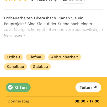
Erdbauarbeiten Oberasbach Planen Sie ein
Bauprojekt? Sind Sie auf der Suche nach einem
zuverlässigen, kompetenten und vertrauenswürdigen
Experten, der für Sie Erdarbeiten in Oberasbach
Mehr lesen
durchführt? Dann sind Sie bei KSA Bagger &
Lohnarbeiten UG ge...
Erdbau
Tiefbau
Abbrucharbeit
Kanalbau
Galabau
Offen
Teilen
Donnerstag
08:00 - 17:00