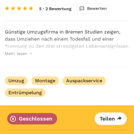
Bewerten
5
· 2 Bewertung
Günstige Umzugsfirma in Bremen Studien zeigen,
dass Umziehen nach einem Todesfall und einer
Trennung zu den drei stressigsten Lebensereignissen
zählt. Dabei muss es gar nicht so sein. Denn mit der
Mehr lesen
richtigen Planung, einem erfahrenen Team und den ...
Umzug
Montage
Auspackservice
Entrümpelung
Geschlossen
Teilen