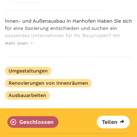
Innen- und Außenausbau in Hanhofen Haben Sie sich
für eine Sanierung entschieden und suchen ein
passendes Unternehmen für Ihr Bauprojekt? Wir
haben den passenden Anbieter für Sie! Baufirma
Mehr lesen
Gregor aus Hanhofen hat sich seit über einem
Jahrzehnt e...
Umgestaltungen
Renovierungen von Innenräumen
Ausbauarbeiten
Geschlossen
Teilen