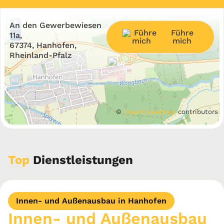
+
An den Gewerbewiesen
Führe
−
11a,
mich
67374, Hanhofen,
Rheinland-Pfalz
©
OpenStreetMap
contributors
Top
Dienstleistungen
Innen- und Außenausbau in Hanhofen
Innen- und Außenausbau