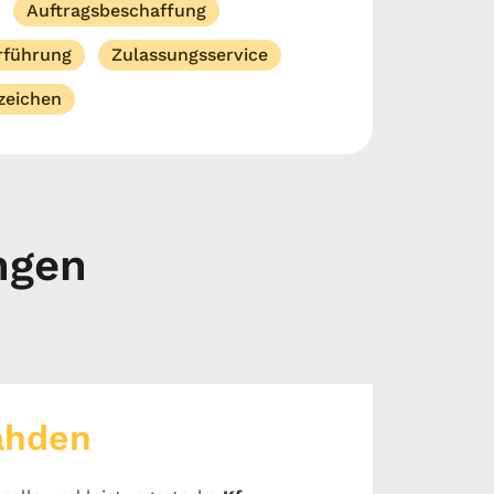
Auftragsbeschaffung
rführung
Zulassungsservice
eichen
ngen
ahden