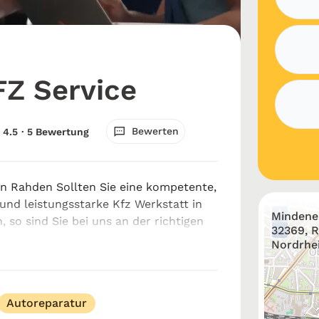
Z Service
Bewerten
4.5
· 5 Bewertung
in Rahden Sollten Sie eine kompetente,
 und leistungsstarke Kfz Werkstatt in
+
Mindener
 so sind Sie bei uns an der richtigen
−
32369, 
b es um regelmäßige Wartungen,
Nordrhe
aturen oder individuelle F...
Autoreparatur