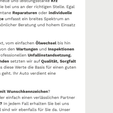
onelle und leistungsstarke
Kfz
e bei uns an der richtigen Stelle. Egal
ntane
Reparaturen
oder
individuelle
ice
umfasst ein breites Spektrum an
rsönlicher Beratung und hohem Einsatz
kt, vom einfachen
Ölwechsel
bis hin
von den
Wartungen
und
Inspektionen
rofessionellen
Unfallinstandsetzung.
ahden
setzten wir auf
Qualität, Sorgfalt
s diese Werte die Basis für einen guten
geht. Ihr Auto verdient eine
mit Wunschkennzeichen
?
er einfach einen verlässlichen Partner
?
In jedem Fall erhalten Sie bei uns
l sind wir ebenfalls für Sie da. Unser