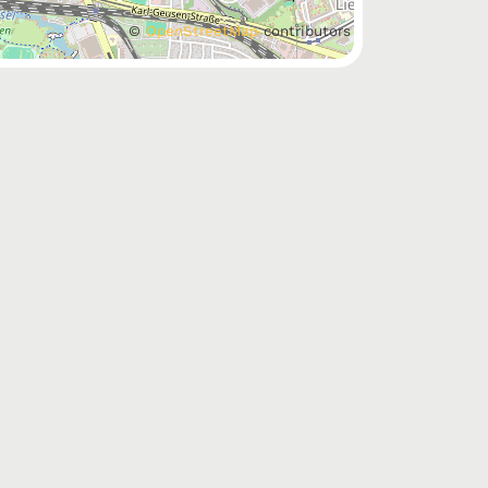
©
OpenStreetMap
contributors