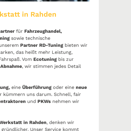
kstatt in Rahden
artner
für
Fahrzeughandel,
uning
sowie technische
 unserem
Partner RD-Tuning
bieten wir
Marken, das heißt mehr Leistung,
 Fahrspaß. Vom
Ecotuning
bis zur
-Abnahme
, wir stimmen jedes Detail
ung,
eine
Überführung
oder eine
neue
r kümmern uns darum. Schnell, fair
entraktoren
und
PKWs
nehmen wir
Werkstatt in Rahden
, denken wir
n gründlicher. Unser Service kommt