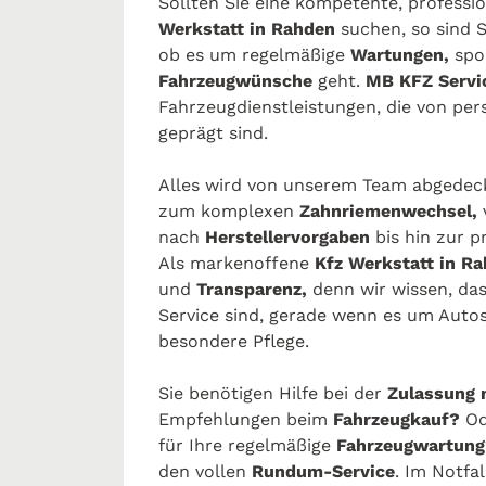
Sollten Sie eine kompetente, professi
Werkstatt in Rahden
suchen, so sind Si
ob es um regelmäßige
Wartungen,
spo
Fahrzeugwünsche
geht.
MB KFZ Serv
Fahrzeugdienstleistungen, die von pe
geprägt sind.
Alles wird von unserem Team abgedec
zum komplexen
Zahnriemenwechsel,
nach
Herstellervorgaben
bis hin zur p
Als markenoffene
Kfz Werkstatt in R
und
Transparenz,
denn wir wissen, das
Service sind, gerade wenn es um Autos 
besondere Pflege.
Sie benötigen Hilfe bei der
Zulassung 
Empfehlungen beim
Fahrzeugkauf?
Od
für Ihre regelmäßige
Fahrzeugwartung
den vollen
Rundum-Service
. Im Notfal