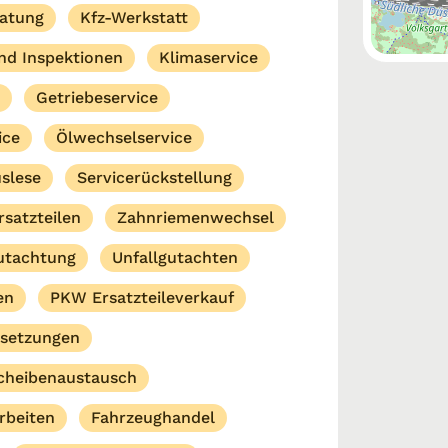
ratung
Kfz-Werkstatt
nd Inspektionen
Klimaservice
Getriebeservice
ice
Ölwechselservice
slese
Servicerückstellung
rsatzteilen
Zahnriemenwechsel
utachtung
Unfallgutachten
en
PKW Ersatzteileverkauf
dsetzungen
cheibenaustausch
rbeiten
Fahrzeughandel