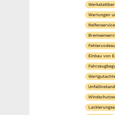
Werkstattbe
Wartungen u
Reifenservice
Bremsenserv
Fehlercodeau
Einbau von E
Fahrzeugbeg
Wertgutacht
Unfallinstan
Windschutzs
Lackierungsa