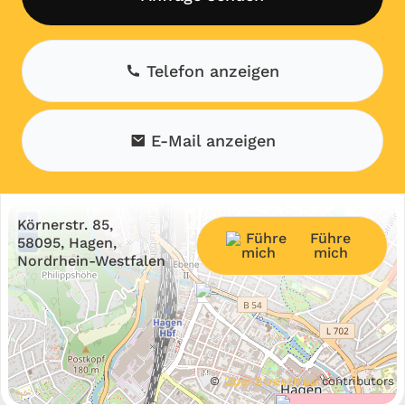
Telefon anzeigen
E-Mail anzeigen
+
Körnerstr. 85,
Führe
−
58095, Hagen,
mich
Nordrhein-Westfalen
©
OpenStreetMap
contributors