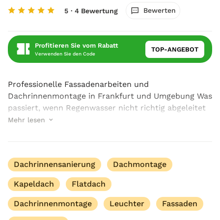
Bewerten
5
· 4 Bewertung
Profitieren Sie vom Rabatt
TOP-ANGEBOT
Verwenden Sie den Code
Professionelle Fassadenarbeiten und
Dachrinnenmontage in Frankfurt und Umgebung Was
passiert, wenn Regenwasser nicht richtig abgeleitet
wird oder Fassaden erste Schäden zeigen? Genau
Mehr lesen
hier unterstützt Alex Boris Building Srl. GmbH
Bauherren m...
Dachrinnensanierung
Dachmontage
Kapeldach
Flatdach
Dachrinnenmontage
Leuchter
Fassaden