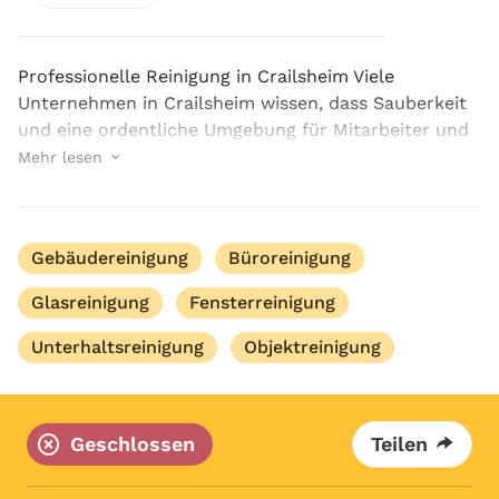
Professionelle Reinigung in Crailsheim Viele
Unternehmen in Crailsheim wissen, dass Sauberkeit
und eine ordentliche Umgebung für Mitarbeiter und
Kunden entscheidend sind. K&M Reinigung bietet
Mehr lesen
eine professionelle Reinigung in Crailsheim an, die ...
Gebäudereinigung
Büroreinigung
Glasreinigung
Fensterreinigung
Unterhaltsreinigung
Objektreinigung
Geschlossen
Teilen