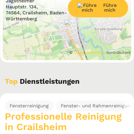
Jagstheimer
Führe
−
Hauptstr. 134,
mich
74564, Crailsheim, Baden-
Württemberg
©
OpenStreetMap
contributors
Top
Dienstleistungen
Fensterreinigung
Fenster- und Rahmenreinigung
Professionelle Reinigung
in Crailsheim