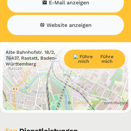
E-Mail anzeigen
Website anzeigen
+
Alte Bahnhofstr. 18/2,
Führe
−
76437, Rastatt, Baden-
mich
Württemberg
©
OpenStreetMap
contributors