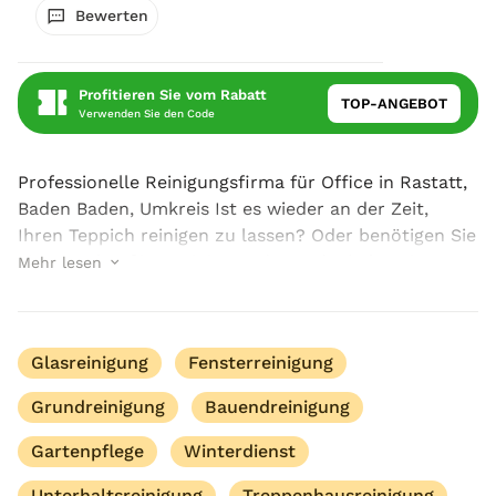
Bewerten
Profitieren Sie vom Rabatt
TOP-ANGEBOT
Verwenden Sie den Code
Professionelle Reinigungsfirma für Office in Rastatt,
Baden Baden, Umkreis Ist es wieder an der Zeit,
Ihren Teppich reinigen zu lassen? Oder benötigen Sie
eine regelmäßige Reinigung der Bodenbeläge in
Mehr lesen
Büro- und Geschäftsräumen? Wazir Gebäude...
Glasreinigung
Fensterreinigung
Grundreinigung
Bauendreinigung
Gartenpflege
Winterdienst
Unterhaltsreinigung
Treppenhausreinigung