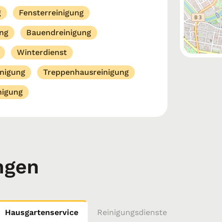
g
Fensterreinigung
ng
Bauendreinigung
Winterdienst
inigung
Treppenhausreinigung
nigung
ngen
Hausgartenservice
Reinigungsdienste