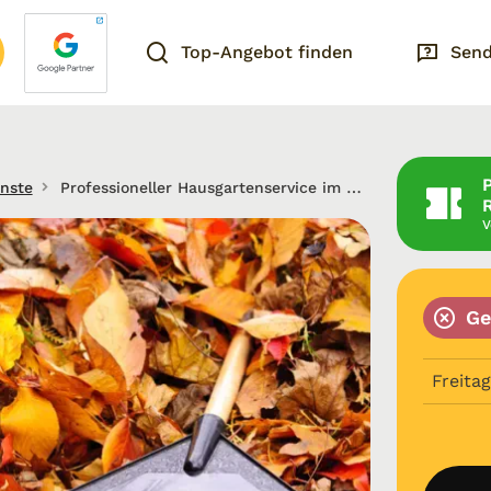
Top-Angebot finden
Send
nste
Professioneller Hausgartenservice im Landkreis Karlsruhe, Rastatt, Baden Baden
V
Ge
Freitag