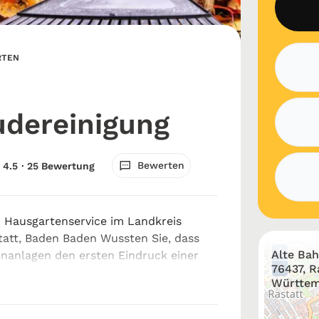
RTEN
dereinigung
Bewerten
4.5
· 25 Bewertung
r Hausgartenservice im Landkreis
tatt, Baden Baden Wussten Sie, dass
+
Alte Bah
nanlagen den ersten Eindruck einer
−
76437, R
is zu 70 % positiv beeinflussen
Württem
 Reinigungsunternehmen Wazir G...