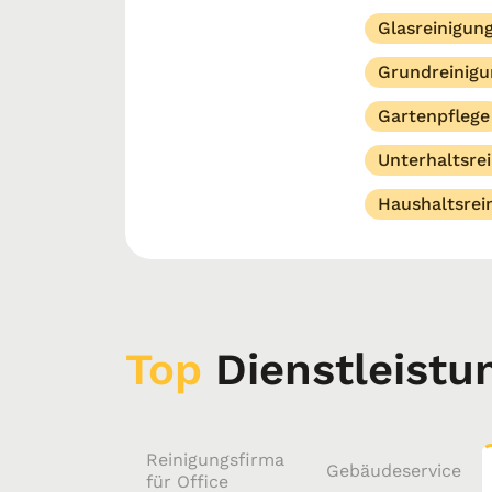
Glasreinigun
Grundreinigu
Gartenpflege
Unterhaltsre
Haushaltsrei
Top
Dienstleistu
Reinigungsfirma
Gebäudeservice
für Office