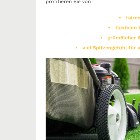
profitieren Sie von
faire
flexiblen 
gründlicher 
viel Spitzengefühl für