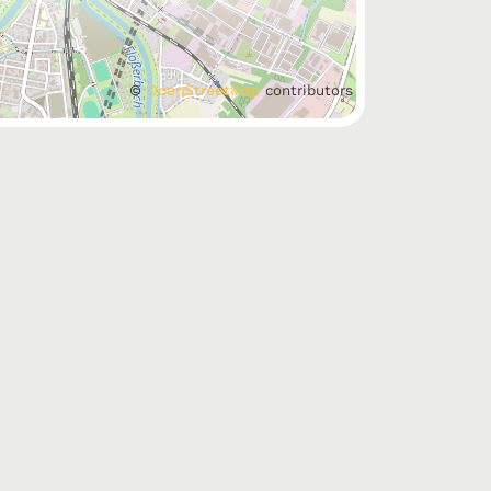
©
OpenStreetMap
contributors