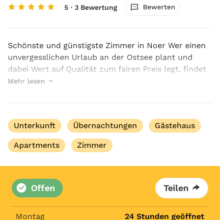
Bewerten
5
· 3 Bewertung
Schönste und günstigste Zimmer in Noer Wer einen
unvergesslichen Urlaub an der Ostsee plant und
dabei Wert auf Qualität zum fairen Preis legt, findet
bei uns die schönste und günstigste Zimmer in Noer.
Mehr lesen
Unser Haus vere...
Unterkunft
Übernachtungen
Gästehaus
Apartments
Zimmer
Offen
Teilen
Montag
24 Stunden geöffnet