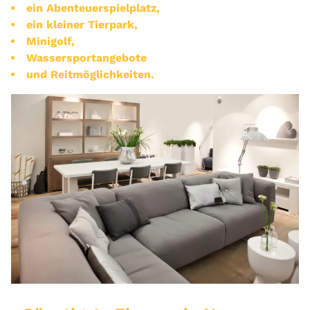
ein Abenteuerspielplatz,
ein kleiner Tierpark,
Minigolf,
Wassersportangebote
und Reitmöglichkeiten.