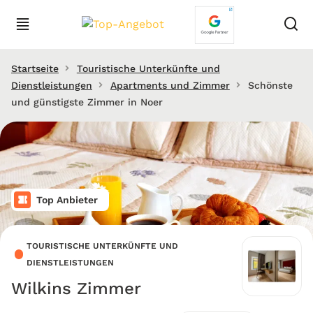
Startseite
Touristische Unterkünfte und
Dienstleistungen
Apartments und Zimmer
Schönste
und günstigste Zimmer in Noer
Top Anbieter
TOURISTISCHE UNTERKÜNFTE UND
DIENSTLEISTUNGEN
Wilkins Zimmer