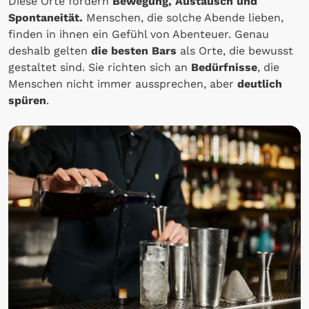
Diese Orte fördern
Bewegung, Austausch und
Spontaneität.
Menschen, die solche Abende lieben,
finden in ihnen ein Gefühl von Abenteuer. Genau
deshalb gelten
die besten Bars
als Orte, die bewusst
gestaltet sind. Sie richten sich an
Bedürfnisse
, die
Menschen nicht immer aussprechen, aber
deutlich
spüren
.