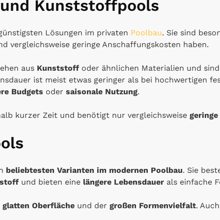
s und Kunststoffpools
 günstigsten Lösungen im privaten
Poolbau
. Sie sind beson
d vergleichsweise geringe Anschaffungskosten haben.
stehen aus
Kunststoff
oder ähnlichen Materialien und sin
ensdauer ist meist etwas geringer als bei hochwertigen fe
ere Budgets
oder
saisonale Nutzung
.
halb kurzer Zeit und benötigt nur vergleichsweise
geringe
ols
en
beliebtesten Varianten im modernen Poolbau
. Sie bes
stoff
und bieten eine
längere Lebensdauer
als einfache F
r
glatten Oberfläche
und der
großen Formenvielfalt
. Auc