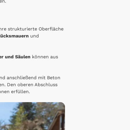
en.
ihre strukturierte Oberfläche
tücksmauern
und
er und Säulen
können aus
und anschließend mit Beton
den. Den oberen Abschluss
onen erfüllen.