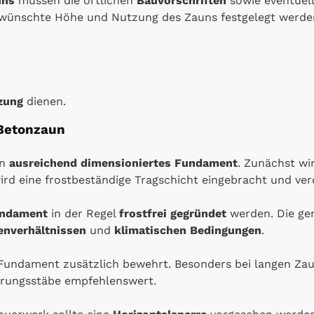
uns
müssen die örtlichen
Bauvorschriften
sowie eventuel
ewünschte Höhe und Nutzung des Zauns festgelegt werde
zung
dienen.
 Betonzaun
in
ausreichend dimensioniertes Fundament
. Zunächst w
rd eine frostbeständige Tragschicht eingebracht und ver
ndament
in der Regel
frostfrei gegründet
werden. Die ge
enverhältnissen
und
klimatischen Bedingungen
.
Fundament zusätzlich bewehrt. Besonders bei langen Za
hrungsstäbe empfehlenswert.