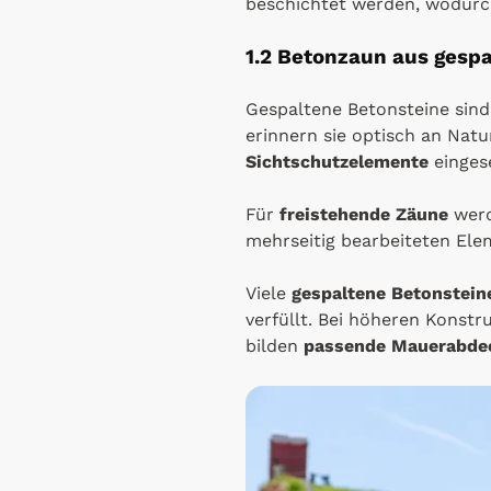
beschichtet werden, wodurc
1.2 Betonzaun aus gesp
Gespaltene Betonsteine sind
erinnern sie optisch an Nat
Sichtschutzelemente
einges
Für
freistehende Zäune
werd
mehrseitig bearbeiteten Ele
Viele
gespaltene Betonstein
verfüllt. Bei höheren Konst
bilden
passende Mauerabde