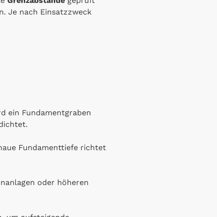
le
Grenzabstände
geprüft
n. Je nach Einsatzzweck
ird ein Fundamentgraben
dichtet.
naue Fundamenttiefe richtet
unanlagen oder höheren