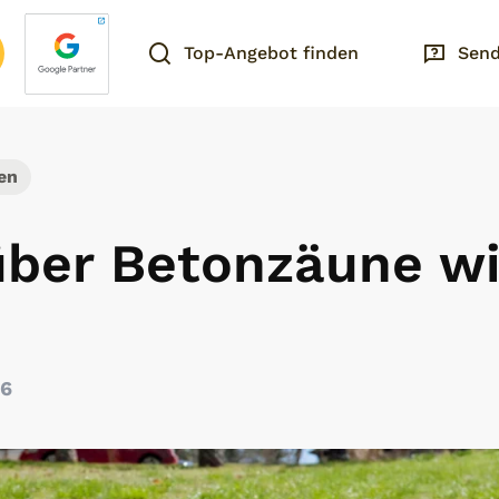
Top-Angebot finden
Send
en
über Betonzäune w
26