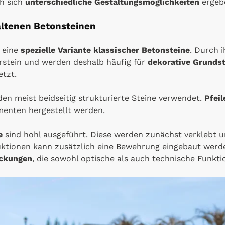
h sich
unterschiedliche Gestaltungsmöglichkeiten
ergeb
altenen Betonsteinen
 eine
spezielle Variante klassischer Betonsteine
. Durch 
urstein und werden deshalb häufig für
dekorative Grunds
etzt.
en meist beidseitig strukturierte Steine verwendet.
Pfeil
menten hergestellt werden.
e
sind hohl ausgeführt. Diese werden zunächst verklebt 
ruktionen kann zusätzlich eine Bewehrung eingebaut wer
ckungen
, die sowohl optische als auch technische Funkti