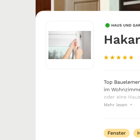
HAUS UND GA
Hakar
Top Bauelemen
im Wohnzimmer
oder eine Haus
lässt, sind gr
Mehr lesen
Um solche Prob
Fenster