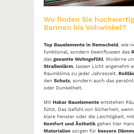
Wo finden Sie hochwerti
Barmen bis Vohwinkel?
Top Bauelemente in Remscheid
, wie 
funktional, sondern beeinflussen das
das
gesamte Wohngefühl
. Moderne un
Straßenlärm
, lassen Licht angenehm e
Raumklima zu jeder Jahreszeit.
Rolllä
den
Schutz
, sondern auch das persön
oder Dunkelheit.
Mit
Hakar Bauelemente
entstehen Räu
fühlt. Das Gefühl von Sicherheit, wenn
klare Fenster oder die Leichtigkeit, mi
Komfort und Ästhetik
gehen hier Han
Materialien
sorgen für
bessere Dämmu