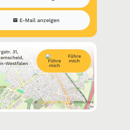
E-Mail anzeigen
gstr. 31,
Führe
Remscheid,
mich
in-Westfalen
©
OpenStreetMap
contributors