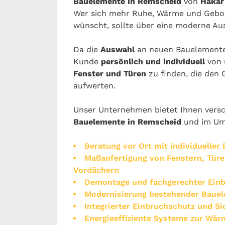
Bauelemente in Remscheid
von
Hakar
Wer sich mehr Ruhe, Wärme und Gebor
wünscht, sollte über eine moderne Au
Da die
Auswahl
an neuen Bauelementen
Kunde
persönlich und individuell
von 
Fenster und Türen
zu finden, die den
aufwerten.
Unser Unternehmen bietet Ihnen versc
Bauelemente in Remscheid
und im Um
Beratung vor Ort mit individueller
Maßanfertigung von Fenstern, Türe
Vordächern
Demontage und fachgerechter Einb
Modernisierung bestehender Baue
Integrierter Einbruchschutz und S
Energieeffiziente Systeme zur W