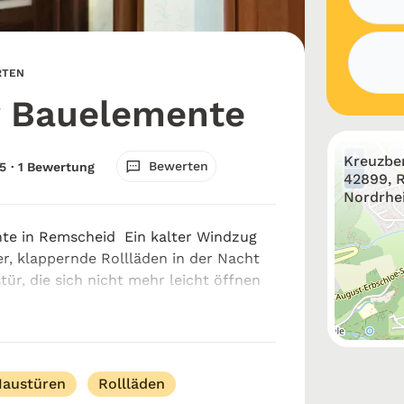
RTEN
 Bauelemente
+
Kreuzber
Bewerten
5
· 1 Bewertung
−
42899, 
Nordrhe
te in Remscheid Ein kalter Windzug
, klappernde Rollläden in der Nacht
tür, die sich nicht mehr leicht öffnen
oße Störfaktoren im eigenen Zuhause.
leme zu lösen, erweisen sich d...
Haustüren
Rollläden