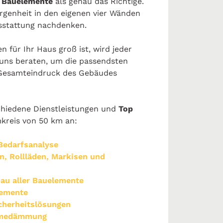
 Bauelemente
als genau das Richtige.
genheit in den eigenen vier Wänden
sstattung nachdenken.
 für Ihr Haus groß ist, wird jeder
uns beraten, um die passendsten
 Gesamteindruck des Gebäudes
hiedene Dienstleistungen und
Top
kreis von 50 km an:
 Bedarfsanalyse
n, Rollläden, Markisen und
au aller Bauelemente
lemente
icherheitslösungen
ärmedämmung