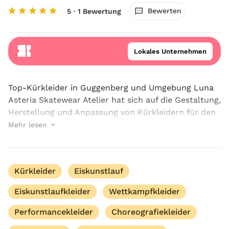
Bewerten
5
· 1 Bewertung
Lokales Unternehmen
Top-Kürkleider in Guggenberg und Umgebung Luna
Asteria Skatewear Atelier hat sich auf die Gestaltung,
Herstellung und Anpassung von Kürkleidern für den
Eiskunstlauf spezialisiert und steht für:
Mehr lesen
handwerkliche Präzision, kunstvolle Gestaltung ...
Kürkleider
Eiskunstlauf
Eiskunstlaufkleider
Wettkampfkleider
Performancekleider
Choreografiekleider