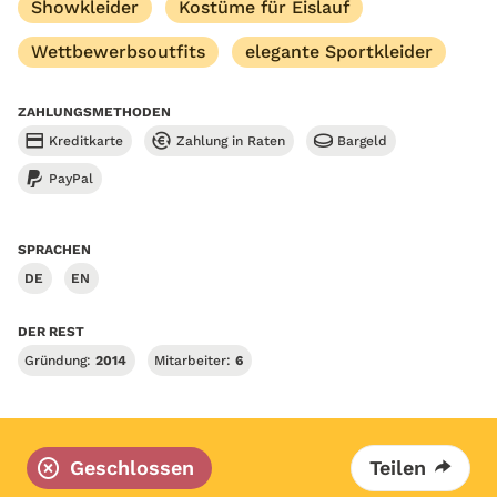
Showkleider
Kostüme für Eislauf
Wettbewerbsoutfits
elegante Sportkleider
ZAHLUNGSMETHODEN
Kreditkarte
Zahlung in Raten
Bargeld
PayPal
SPRACHEN
DE
EN
DER REST
Gründung:
2014
Mitarbeiter:
6
Geschlossen
Teilen