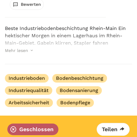
Bewerten
Beste Industriebodenbeschichtung Rhein-Main Ein
hektischer Morgen in einem Lagerhaus im Rhein-
Main-Gebiet. Gabeln klirren, Stapler fahren
unaufhörlich über den Boden, Mitarbeiter sind in
Mehr lesen
Eile. Der Boden zeigt Risse und Abplatzungen, die
Arbeit w...
Industrieboden
Bodenbeschichtung
Industriequalität
Bodensanierung
Arbeitssicherheit
Bodenpflege
Geschlossen
Teilen