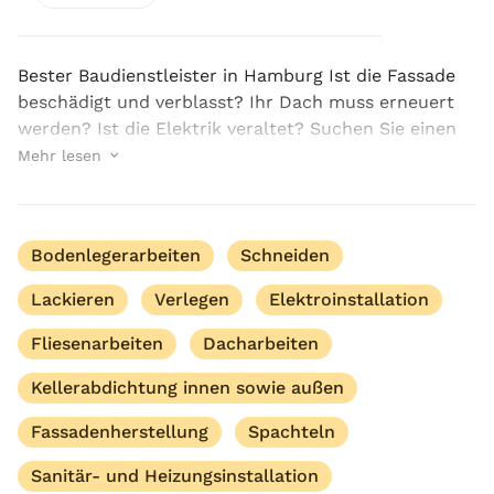
Bester Baudienstleister in Hamburg Ist die Fassade
beschädigt und verblasst? Ihr Dach muss erneuert
werden? Ist die Elektrik veraltet? Suchen Sie einen
Handwerker, der mehrere Leistungen anbietet und
Mehr lesen
sich um alles auf einmal kümmern kann? Wir h...
Bodenlegerarbeiten
Schneiden
Lackieren
Verlegen
Elektroinstallation
Fliesenarbeiten
Dacharbeiten
Kellerabdichtung innen sowie außen
Fassadenherstellung
Spachteln
Sanitär- und Heizungsinstallation