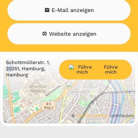
E-Mail anzeigen
Website anzeigen
+
Schottmüllerstr. 1,
Führe
−
20251, Hamburg,
mich
Hamburg
©
OpenStreetMap
contributors