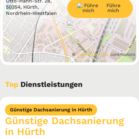
Otto-Hahn-Str. 28,
Führe
−
50354, Hürth,
mich
Nordrhein-Westfalen
©
OpenStreetMap
contributors
Top
Dienstleistungen
Günstige Dachsanierung in Hürth
Günstige Dachsanierung
in Hürth