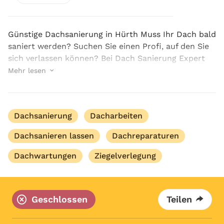
Günstige Dachsanierung in Hürth Muss Ihr Dach bald
saniert werden? Suchen Sie einen Profi, auf den Sie
sich verlassen können? Bei Dach Sanierung Expert
bieten wir Ihnen eine hochwertige und günstige
Mehr lesen
Dachsanierung in Hürth. Glauben Sie uns nicht? ...
Dachsanierung
Dacharbeiten
Dachsanieren lassen
Dachreparaturen
Dachwartungen
Ziegelverlegung
Geschlossen
Teilen