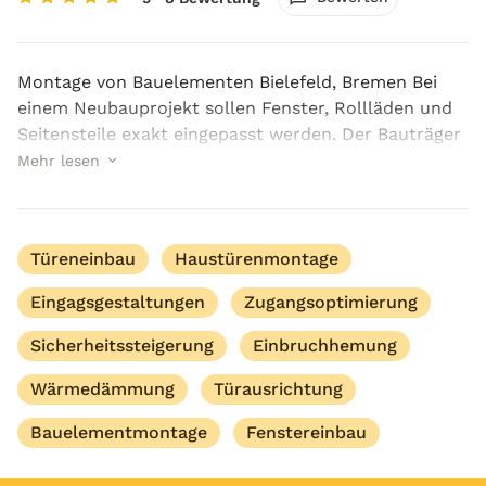
Montage von Bauelementen Bielefeld, Bremen Bei
einem Neubauprojekt sollen Fenster, Rollläden und
Seitensteile exakt eingepasst werden. Der Bauträger
such einen erfahrenen Betrieb für die Montage von
Mehr lesen
Bauelementen Bielefeld, Bremen, der auch bei So...
Türeneinbau
Haustürenmontage
Eingagsgestaltungen
Zugangsoptimierung
Sicherheitssteigerung
Einbruchhemung
Wärmedämmung
Türausrichtung
Bauelementmontage
Fenstereinbau