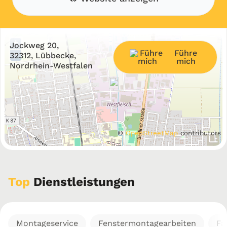
+
Jockweg 20,
Führe
−
32312, Lübbecke,
mich
Nordrhein-Westfalen
©
OpenStreetMap
contributors
Top
Dienstleistungen
Montageservice
Fenstermontagearbeiten
Fa