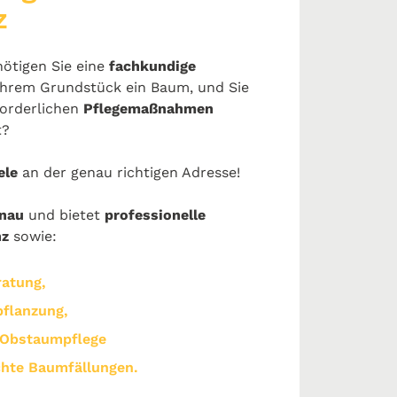
z
ötigen Sie eine
fachkundige
hrem Grundstück ein Baum, und Sie
forderlichen
Pflegemaßnahmen
t?
ele
an der genau richtigen Adresse!
enau
und bietet
p
rofessionelle
nz
sowie:
ratung,
flanzung,
Obstaumpflege
chte Baumfällungen.