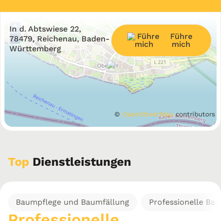
+
In d. Abtswiese 22,
Führe
−
78479, Reichenau, Baden-
mich
Württemberg
©
OpenStreetMap
contributors
Top
Dienstleistungen
Baumpflege und Baumfällung
Professionelle Ba
Professionelle