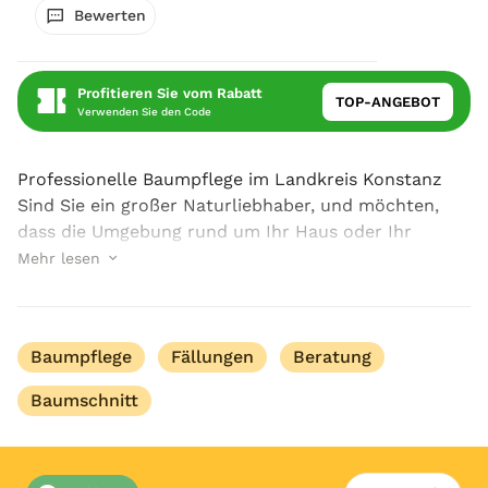
Bewerten
Profitieren Sie vom Rabatt
TOP-ANGEBOT
Verwenden Sie den Code
Professionelle Baumpflege im Landkreis Konstanz
Sind Sie ein großer Naturliebhaber, und möchten,
dass die Umgebung rund um Ihr Haus oder Ihr
Bürogebäude von schönen, gesunden und gepflegten
Mehr lesen
Bäumen umgeben ist? Dann sind Sie bei Baumpflege
Thiele ...
Baumpflege
Fällungen
Beratung
Baumschnitt